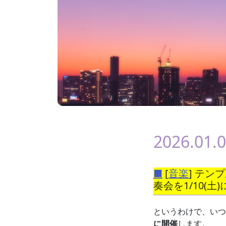
2026.01.
■
[
音楽
] テン
奏会を1/10(土
というわけで、いつ
に開催
します。