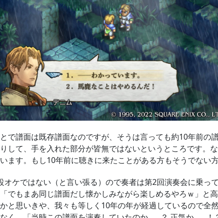
とで譜面は既存譜面なのですが、そうは言っても約10年前の
りして、手を入れた部分が皆無ではないというところです。な
います。もし10年前に聴きに来たことがある方もそうでない
設オケではない（と言い張る）ので奏者は第2回演奏会に乗っ
「でもまあ同じ譜面だし懐かしみながら楽しめるやろｗ」と高
かと思いきや、我々も等しく10年の年が経過しているので全
なく、「当時この譜面を演奏していたのか……？ 正気か……！