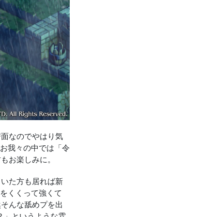
譜面なのでやはり気
お我々の中では「令
方もお楽しみに。
ていた方も居れば新
をくくって強くて
然そんな舐めプを出
？」というような雰