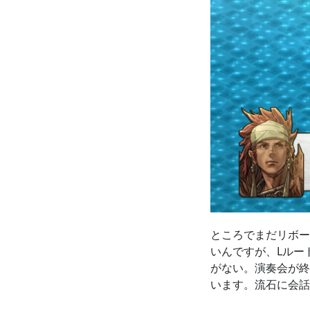
ところでまだリボー
いんですが、Lルー
がない。演奏会が終
います。流石に会話