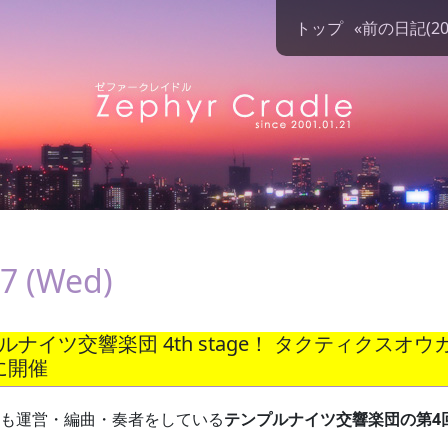
トップ
«前の日記(2025
07 (Wed)
プルナイツ交響楽団 4th stage！ タクティクスオ
)に開催
も運営・編曲・奏者をしている
テンプルナイツ交響楽団の第4回演