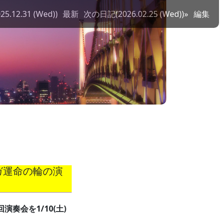
.12.31 (Wed))
最新
次の日記(2026.02.25 (Wed))»
編集
ウガ運命の輪の演
奏会を1/10(土)