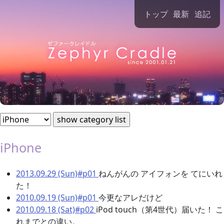
Zephyr Cradle Diary [iPhone]
トップ
最新
追記
iPhone
2013.09.29 (Sun)#p01
ねんがんの アイフォンを てにいれ
た！
2010.09.19 (Sun)#p01
今更なアレだけど
2010.09.18 (Sat)#p02
iPod touch（第4世代）届いた！ こ
れまでとの違い。