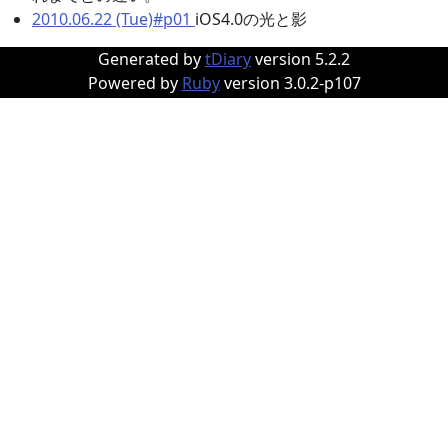
2010.06.22 (Tue)#p01
iOS4.0の光と影
Generated by
tDiary
version 5.2.2
Powered by
Ruby
version 3.0.2-p107