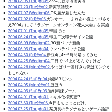
2004.08.05 (Thu)#p05
8/24に新頭装備実装
2004.07.20 (Tue)#p02
新実装話続々
2004.07.07 (Wed)#p06
OK,魔が差したんだ
2004.07.02 (Fri)#p05
ガンホー、「ふれあい夏まつりさか
え2004」にて「ラグナロクオンライン花火大会」を実施
2004.07.01 (Thu)#p05
韓国では
2004.06.24 (Thu)#p05
転生二次職デザイン公開
2004.06.09 (Wed)#p02
RO新パッチ新曲
2004.06.03 (Thu)#p04
ウンバラパッチ公開
2004.04.30 (Fri)#p04
伊豆4に4〜5時間篭ってみた
2004.04.28 (Wed)#p04
二日でLv1上がるんですけど
2004.04.26 (Mon)#p02
やっぱり一番好きな職はモンクか
もしれない
2004.04.24 (Sat)#p04
鈍器ARモンク
2004.04.05 (Mon)#p01
ほほう
2004.04.03 (Sat)#p03
過剰精錬ブーム
2004.04.01 (Thu)#p01
スキル仕様変更!?
2004.03.30 (Tue)#p03
今日もちょっとだけ。
2004.03.25 (Thu)#p01
某所長のラグナもといゲーム論評