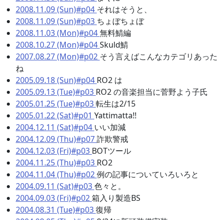
2008.11.09 (Sun)#p04
それはそうと、
2008.11.09 (Sun)#p03
ちょぼちょぼ
2008.11.03 (Mon)#p04
無料鯖編
2008.10.27 (Mon)#p04
Skuld鯖
2007.08.27 (Mon)#p02
そう言えばこんなカテゴリあった
ね
2005.09.18 (Sun)#p04
RO2 は
2005.09.13 (Tue)#p03
RO2 の音楽担当に菅野よう子氏
2005.01.25 (Tue)#p03
転生は2/15
2005.01.22 (Sat)#p01
Yattimatta!!
2004.12.11 (Sat)#p04
いい加減
2004.12.09 (Thu)#p07
詐欺警戒
2004.12.03 (Fri)#p03
BOTツール
2004.11.25 (Thu)#p03
RO2
2004.11.04 (Thu)#p02
例の記事についていろいろと
2004.09.11 (Sat)#p03
色々と。
2004.09.03 (Fri)#p02
箱入り製造BS
2004.08.31 (Tue)#p03
復帰