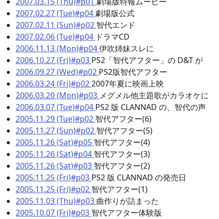
2007.03.15 (Thu)#p01
劇場版特報ムービー
2007.02.27 (Tue)#p04
劇場版公式
2007.02.11 (Sun)#p02
智代エンド
2007.02.06 (Tue)#p04
ドラマCD
2006.11.13 (Mon)#p04
伊吹姉妹スレに
2006.10.27 (Fri)#p03
PS2「智代アフター」の D&T が
2006.09.27 (Wed)#p02
PS2版智代アフター
2006.03.24 (Fri)#p02
2007年夏に映画上映
2006.03.20 (Mon)#p03
メグメル他主題歌がカラオケに
2006.03.07 (Tue)#p04
PS2 版 CLANNAD の、智代の声
2005.11.29 (Tue)#p02
智代アフター(6)
2005.11.27 (Sun)#p02
智代アフター(5)
2005.11.26 (Sat)#p05
智代アフター(4)
2005.11.26 (Sat)#p04
智代アフター(3)
2005.11.26 (Sat)#p03
智代アフター(2)
2005.11.25 (Fri)#p03
PS2 版 CLANNAD の発売日
2005.11.25 (Fri)#p02
智代アフター(1)
2005.11.03 (Thu)#p03
曲作りが詰まった
2005.10.07 (Fri)#p03
智代アフター体験版