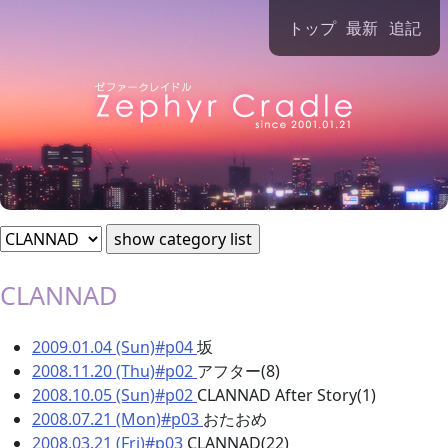
Zephyr Cradle Diary [CLANNAD]
トップ
最新
追記
CLANNAD
2009.01.04 (Sun)#p04
坂
2008.11.20 (Thu)#p02
アフター(8)
2008.10.05 (Sun)#p02
CLANNAD After Story(1)
2008.07.21 (Mon)#p03
おたおめ
2008.03.21 (Fri)#p03
CLANNAD(22)