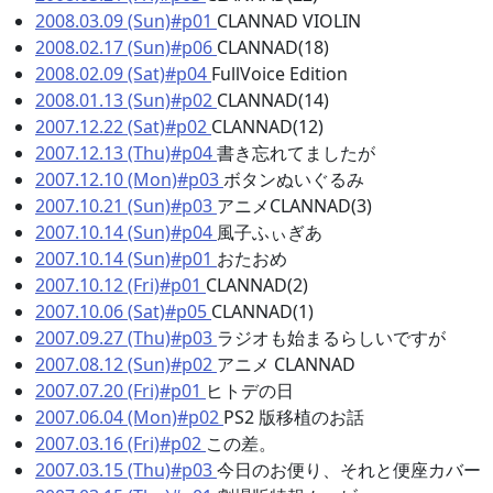
2008.03.09 (Sun)#p01
CLANNAD VIOLIN
2008.02.17 (Sun)#p06
CLANNAD(18)
2008.02.09 (Sat)#p04
FullVoice Edition
2008.01.13 (Sun)#p02
CLANNAD(14)
2007.12.22 (Sat)#p02
CLANNAD(12)
2007.12.13 (Thu)#p04
書き忘れてましたが
2007.12.10 (Mon)#p03
ボタンぬいぐるみ
2007.10.21 (Sun)#p03
アニメCLANNAD(3)
2007.10.14 (Sun)#p04
風子ふぃぎあ
2007.10.14 (Sun)#p01
おたおめ
2007.10.12 (Fri)#p01
CLANNAD(2)
2007.10.06 (Sat)#p05
CLANNAD(1)
2007.09.27 (Thu)#p03
ラジオも始まるらしいですが
2007.08.12 (Sun)#p02
アニメ CLANNAD
2007.07.20 (Fri)#p01
ヒトデの日
2007.06.04 (Mon)#p02
PS2 版移植のお話
2007.03.16 (Fri)#p02
この差。
2007.03.15 (Thu)#p03
今日のお便り、それと便座カバー