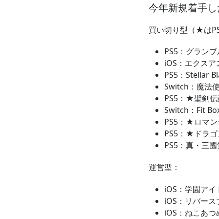
今年新規着手し
買い切り型（★はP
PS5：グランブル
iOS：エクス
PS5：Stellar B
Switch：魔
PS5：★聖剣伝説V
Switch：Fit Bo
PS5：★ロマ
PS5：★ドラゴ
PS5：真・三國
運営型：
iOS：学園ア
iOS：リバー
iOS：ねこあつ