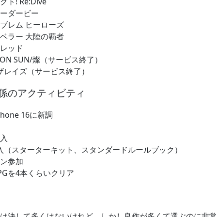
! Re:Dive
ーダービー
ブレム ヒーローズ
ベラー 大陸の覇者
レッド
CTION SUN/燦（サービス終了）
 ザレイズ（サービス終了）
係のアクティビティ
iPhone 16に新調
入
PG購入（スターターキット、スタンダードルールブック）
ン参加
PGを4本くらいクリア
は決して多くはないけれど、しかし良作が多くて選ぶのに非常