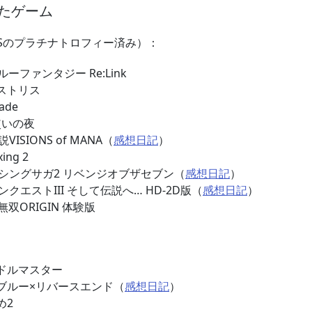
たゲーム
Sのプラチナトロフィー済み）：
ーファンタジー Re:Link
アストリス
lade
法使いの夜
ISIONS of MANA（
感想日記
）
xing 2
ンシングサガ2 リベンジオブザセブン（
感想日記
）
ンクエストIII そして伝説へ… HD-2D版（
感想日記
）
無双ORIGIN 体験版
イドルマスター
スブルー×リバースエンド（
感想日記
）
め2