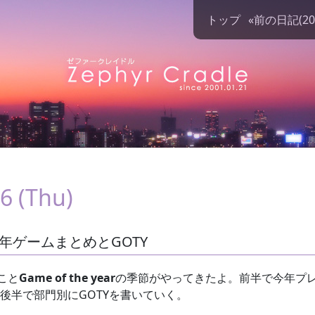
トップ
«前の日記(2024
6 (Thu)
024年ゲームまとめとGOTY
こと
Game of the year
の季節がやってきたよ。前半で今年プ
後半で部門別にGOTYを書いていく。