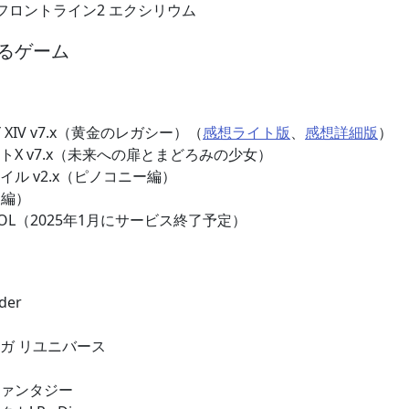
ズフロントライン2 エクシリウム
るゲーム
ASY XIV v7.x（黄金のレガシー）（
感想ライト版
、
感想詳細版
）
トX v7.x（未来への扉とまどろみの少女）
ル v2.x（ピノコニー編）
タ編）
OCOL（2025年1月にサービス終了予定）
der
ガ リユニバース
ァンタジー