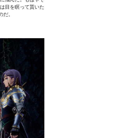
は目を瞑って貰いた
のだ。