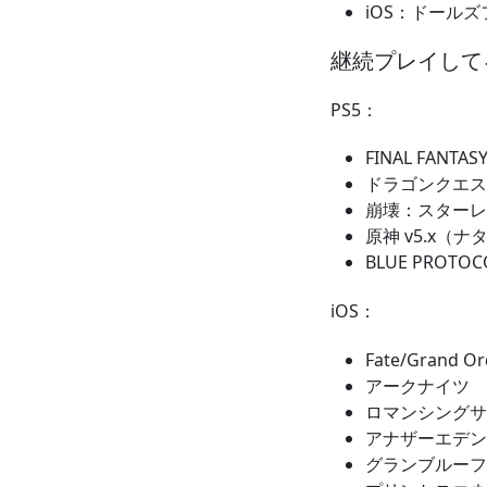
iOS：ドール
継続プレイして
PS5：
FINAL FANT
ドラゴンクエス
崩壊：スターレイ
原神 v5.x（ナ
BLUE PROT
iOS：
Fate/Grand Or
アークナイツ
ロマンシングサ
アナザーエデン
グランブルーフ