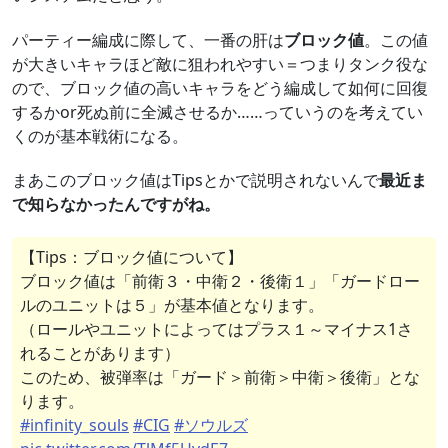
パーティー編成に際して、一番の肝は
ブロック値
。この値
が大きいキャラほど敵に狙われやすい＝つまりタンク役な
ので、ブロック値の高いキャラをどう編成して如何に回復
するかor死ぬ前に全滅させるか……っていうのを考えてい
くのが基本戦術になる。
まあこのブロック値はTipsとかで説明されないんで
最近ま
で知らなかったんですがね。
【Tips：ブロック値について】
ブロック値は「前衛３・中衛２・後衛１」「ガードロー
ルのユニットは５」が基本値となります。
（ロールやユニットによってはプラス１～マイナス1さ
れることがあります）
このため、被弾率は「ガード＞前衛＞中衛＞後衛」とな
ります。
#infinity_souls
#CIG
#ソウルズ