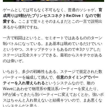
ゲームとしては可もなく不可もなく、普通のソシャゲ。
育
成周りは9割がたプリンセスコネクトRe:Dive！ なので割
愛する。
ここまで堂々とそのまんまだとこの一言で説明出
来るから便利ですね。
一方で戦闘はというと、セミオートではあるもののターン
制バトルになっている。まあ基本は眺めているだけでいい
というやつ。スキップチケットもあるので☆3クリアした
ステージは完全スキップできる。最初からスキチケがある
のは偉いぞ。
いちおう、多少の戦略性もある。ステージで規定された数
パーティーを編成して挑んで、
任意のタイミングでパー
ティーを入れ替えられる
というシステムなので、敵の
Waveにあわせて物理系や魔法系パーティーを変えたり、
HPが減ってきたら別パーティーに変えておくとか。強いボ
スはちゃんと入れ替えないと結構キツいので、まあ悪くな
いシステムだと思う。