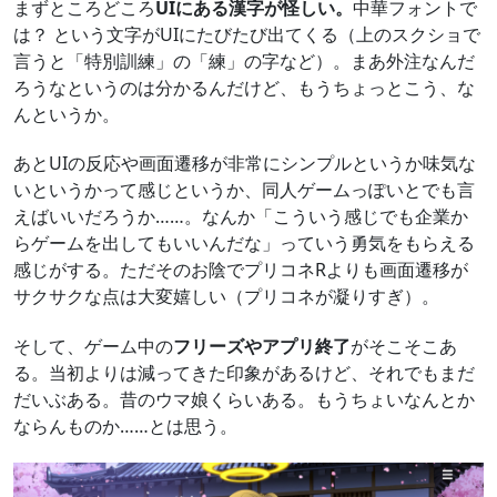
まずところどころ
UIにある漢字が怪しい。
中華フォントで
は？ という文字がUIにたびたび出てくる（上のスクショで
言うと「特別訓練」の「練」の字など）。まあ外注なんだ
ろうなというのは分かるんだけど、もうちょっとこう、な
んというか。
あとUIの反応や画面遷移が非常にシンプルというか味気な
いというかって感じというか、同人ゲームっぽいとでも言
えばいいだろうか……。なんか「こういう感じでも企業か
らゲームを出してもいいんだな」っていう勇気をもらえる
感じがする。ただそのお陰でプリコネRよりも画面遷移が
サクサクな点は大変嬉しい（プリコネが凝りすぎ）。
そして、ゲーム中の
フリーズやアプリ終了
がそこそこあ
る。当初よりは減ってきた印象があるけど、それでもまだ
だいぶある。昔のウマ娘くらいある。もうちょいなんとか
ならんものか……とは思う。