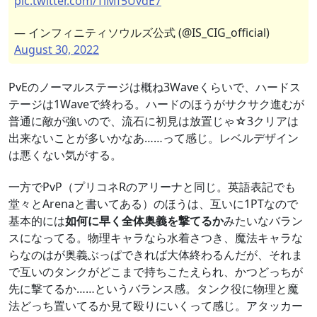
pic.twitter.com/TlMf5UvdE7
— インフィニティソウルズ公式 (@IS_CIG_official)
August 30, 2022
PvEのノーマルステージは概ね3Waveくらいで、ハードス
テージは1Waveで終わる。ハードのほうがサクサク進むが
普通に敵が強いので、流石に初見は放置じゃ☆3クリアは
出来ないことが多いかなあ……って感じ。レベルデザイン
は悪くない気がする。
一方でPvP（プリコネRのアリーナと同じ。英語表記でも
堂々とArenaと書いてある）のほうは、互いに1PTなので
基本的には
如何に早く全体奥義を撃てるか
みたいなバラン
スになってる。物理キャラなら水着さつき、魔法キャラな
らなのはが奥義ぶっぱできれば大体終わるんだが、それま
で互いのタンクがどこまで持ちこたえられ、かつどっちが
先に撃てるか……というバランス感。タンク役に物理と魔
法どっち置いてるか見て殴りにいくって感じ。アタッカー