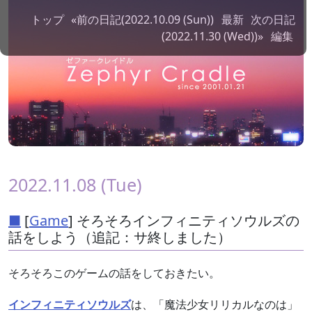
トップ
«前の日記(2022.10.09 (Sun))
最新
次の日記
(2022.11.30 (Wed))»
編集
2022.11.08 (Tue)
■
[
Game
] そろそろインフィニティソウルズの
話をしよう（追記：サ終しました）
そろそろこのゲームの話をしておきたい。
インフィニティソウルズ
は、「魔法少女リリカルなのは」