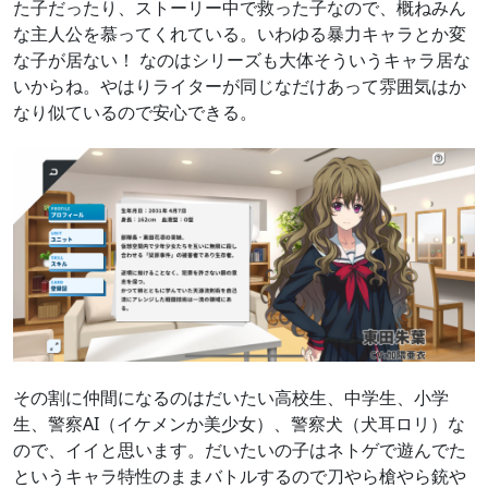
た子だったり、ストーリー中で救った子なので、概ねみん
な主人公を慕ってくれている。いわゆる暴力キャラとか変
な子が居ない！ なのはシリーズも大体そういうキャラ居な
いからね。やはりライターが同じなだけあって雰囲気はか
なり似ているので安心できる。
その割に仲間になるのはだいたい高校生、中学生、小学
生、警察AI（イケメンか美少女）、警察犬（犬耳ロリ）な
ので、イイと思います。だいたいの子はネトゲで遊んでた
というキャラ特性のままバトルするので刀やら槍やら銃や