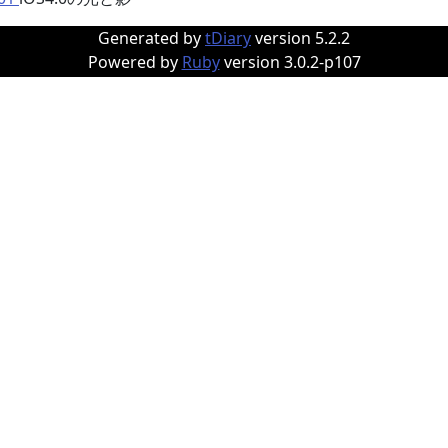
Generated by
tDiary
version 5.2.2
Powered by
Ruby
version 3.0.2-p107