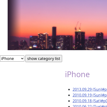
Zephyr Cradle Diary [iP
iPhone
2013.09.29 (Sun)#
2010.09.19 (Sun)#
2010.09.18 (Sat)#p
2010.06.22 (Tue)#