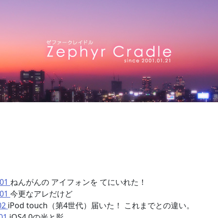
hone]
p01
ねんがんの アイフォンを てにいれた！
p01
今更なアレだけど
02
iPod touch（第4世代）届いた！ これまでとの違い。
p01
iOS4.0の光と影