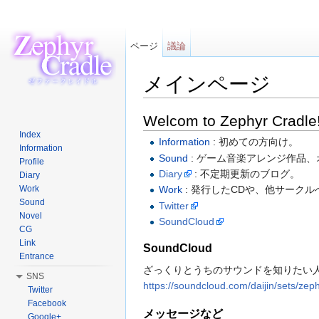
ページ
議論
メインページ
移動:
案内
、
検索
Welcom to Zephyr Cradle!
Index
Information
: 初めての方向け。
Information
Sound
: ゲーム音楽アレンジ作品
Profile
Diary
: 不定期更新のブログ。
Diary
Work
Work
: 発行したCDや、他サーク
Sound
Twitter
Novel
SoundCloud
CG
Link
SoundCloud
Entrance
ざっくりとうちのサウンドを知りたい
SNS
https://soundcloud.com/daijin/sets/zep
Twitter
Facebook
メッセージなど
Google+