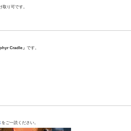
け取り可です。
hyr Cradle」
です。
ス
をご一読ください。