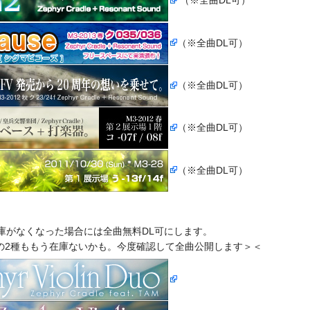
（※全曲DL可）
（※全曲DL可）
（※全曲DL可）
（※全曲DL可）
庫がなくなった場合には全曲無料DL可にします。
けどこの2種ももう在庫ないかも。今度確認して全曲公開します＞＜