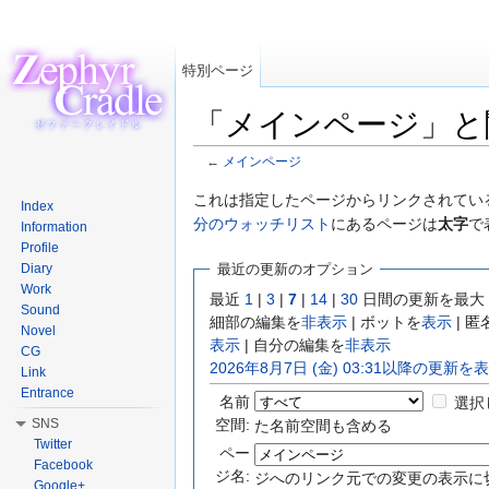
特別ページ
「メインページ」と
←
メインページ
移動:
案内
、
検索
これは指定したページからリンクされている
Index
分のウォッチリスト
にあるページは
太字
で
Information
Profile
Diary
最近の更新のオプション
Work
最近
1
|
3
|
7
|
14
|
30
日間の更新を最大
Sound
細部の編集を
非表示
| ボットを
表示
| 
Novel
表示
| 自分の編集を
非表示
CG
2026年8月7日 (金) 03:31以降の更新
Link
Entrance
名前
選択
空間:
SNS
た名前空間も含める
Twitter
ペー
Facebook
ジ名:
ジへのリンク元での変更の表示に
Google+