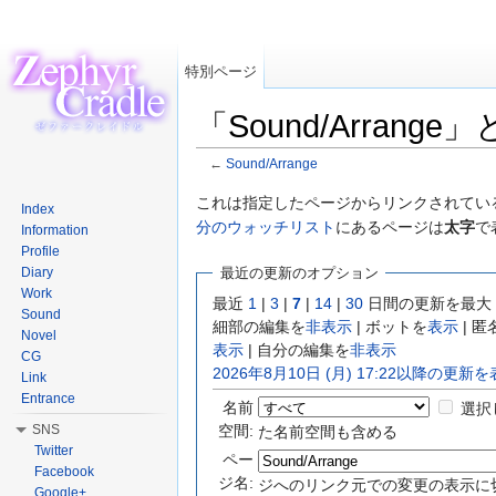
特別ページ
「Sound/Arrang
←
Sound/Arrange
移動:
案内
、
検索
これは指定したページからリンクされている
Index
分のウォッチリスト
にあるページは
太字
で
Information
Profile
Diary
最近の更新のオプション
Work
最近
1
|
3
|
7
|
14
|
30
日間の更新を最大
Sound
細部の編集を
非表示
| ボットを
表示
| 
Novel
表示
| 自分の編集を
非表示
CG
2026年8月10日 (月) 17:22以降の更新
Link
Entrance
名前
選択
空間:
SNS
た名前空間も含める
Twitter
ペー
Facebook
ジ名:
ジへのリンク元での変更の表示に
Google+