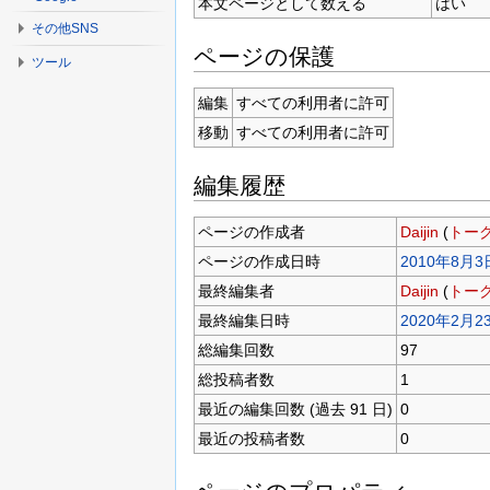
本文ページとして数える
はい
その他SNS
ページの保護
ツール
編集
すべての利用者に許可
移動
すべての利用者に許可
編集履歴
ページの作成者
Daijin
(
トー
ページの作成日時
2010年8月3日
最終編集者
Daijin
(
トー
最終編集日時
2020年2月23
総編集回数
97
総投稿者数
1
最近の編集回数 (過去 91 日)
0
最近の投稿者数
0