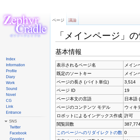
ページ
議論
「メインページ」の
移動:
案内
、
検索
基本情報
Index
表示されるページ名
メイン
Information
Profile
既定のソートキー
メイン
Diary
ページの長さ (バイト単位)
3,514
Work
Sound
ページ ID
19
Novel
ページ本文の言語
日本語 (
CG
Link
ページのコンテンツ モデル
ウィキ
Entrance
ロボットによるインデックス作成
許可
SNS
閲覧回数
387,77
Twitter
このページへのリダイレクトの数
0
Facebook
Google+