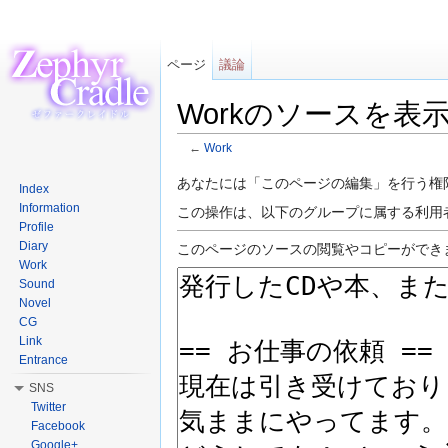
ページ
議論
Workのソースを表
←
Work
移動:
案内
、
検索
あなたには「このページの編集」を行う権
Index
Information
この操作は、以下のグループに属する利用
Profile
Diary
このページのソースの閲覧やコピーができま
Work
Sound
Novel
CG
Link
Entrance
SNS
Twitter
Facebook
Google+