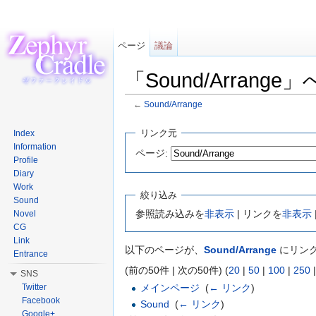
ページ
議論
「Sound/Arran
←
Sound/Arrange
移動:
案内
、
検索
リンク元
Index
Information
ページ:
Profile
Diary
Work
絞り込み
Sound
参照読み込みを
非表示
| リンクを
非表示
Novel
CG
Link
以下のページが、
Sound/Arrange
にリンク
Entrance
(前の50件 | 次の50件) (
20
|
50
|
100
|
250
SNS
Twitter
メインページ
‎
(
← リンク
)
Facebook
Sound
‎
(
← リンク
)
Google+