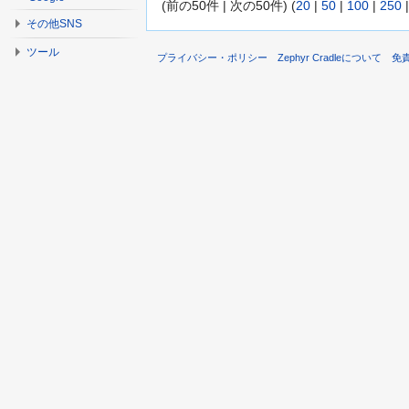
(前の50件 | 次の50件) (
20
|
50
|
100
|
250
その他SNS
ツール
プライバシー・ポリシー
Zephyr Cradleについて
免