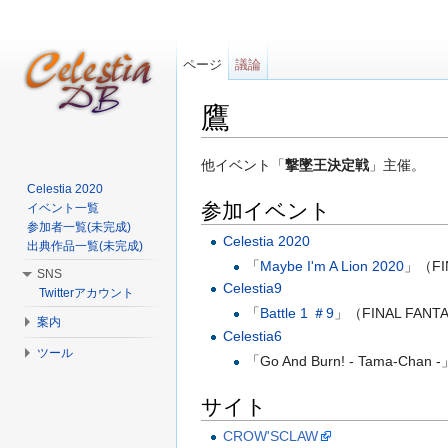
ページ
議論
鷹
移動:
案内
、
検索
他イベント「
撃墜王決定戦
」主催。
Celestia 2020
参加イベント
イベント一覧
参加者一覧(未完成)
Celestia 2020
出典作品一覧(未完成)
「
Maybe I'm A Lion 2020
」（FI
SNS
Celestia9
Twitterアカウント
「
Battle 1 ＃9
」（FINAL FANTA
案内
Celestia6
ツール
「Go And Burn! - Tama-Ch
サイト
CROW'SCLAW