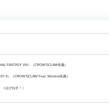
NAL FANTASY VIII）（CROW'SCLAW名義）
SY 9）（CROW'SCLAW Feat. Minstrel名義）
an -」（はぴねす！）