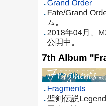
Grand Order
Fate/Grand
ム。
2018年04月、
公開中。
7th Album "F
Fragments
聖剣伝説Legen