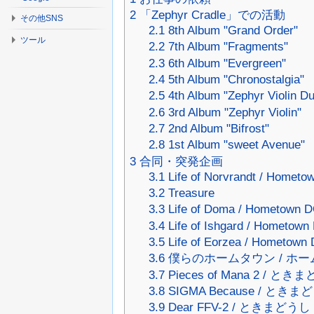
2
「Zephyr Cradle」での活動
その他SNS
2.1
8th Album "Grand Order"
ツール
2.2
7th Album "Fragments"
2.3
6th Album "Evergreen"
2.4
5th Album "Chronostalgia"
2.5
4th Album "Zephyr Violin D
2.6
3rd Album "Zephyr Violin"
2.7
2nd Album "Bifrost"
2.8
1st Album "sweet Avenue"
3
合同・突発企画
3.1
Life of Norvrandt / Homet
3.2
Treasure
3.3
Life of Doma / Hometown
3.4
Life of Ishgard / Hometow
3.5
Life of Eorzea / Hometow
3.6
僕らのホームタウン / ホー
3.7
Pieces of Mana 2 / とき
3.8
SIGMA Because / ときま
3.9
Dear FFV-2 / ときまどうし