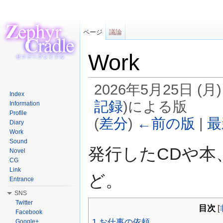
ページ
議論
Work
2026年5月25日 (月
Index
記録
)
による版
Information
Profile
(
差分
)
←前の版
|
最
Diary
Work
移動:
案内
、
検索
Sound
発行したCDや本
Novel
CG
Link
ど。
Entrance
SNS
Twitter
目次
[
Facebook
1
お仕事の依頼
Google+