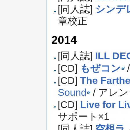
[同人誌]
シンデ
章校正
2014
[同人誌]
ILL DE
[CD]
もぜコン
[CD]
The Farthe
Sound
/ アレ
[CD]
Live for Li
サポート×1
[同人誌]
空想ラ