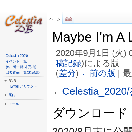
ページ
議論
Maybe I'm A 
2020年9月1日 (火)
Celestia 2020
稿記録
)
による版
イベント一覧
参加者一覧(未完成)
(
差分
)
←前の版
| 
出典作品一覧(未完成)
移動:
案内
、
検索
SNS
Twitterアカウント
←
Celestia_2
案内
ツール
ダウンロード
2020/8月末に公