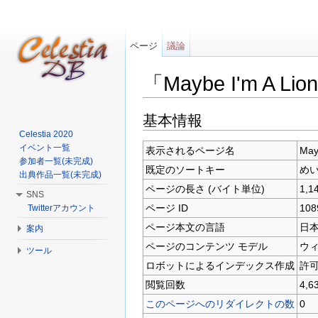
ページ
議論
「Maybe I'm A L
移動:
案内
、
検索
基本情報
Celestia 2020
イベント一覧
表示されるページ名
May
参加者一覧(未完成)
既定のソートキー
めい
出典作品一覧(未完成)
ページの長さ (バイト単位)
1,1
SNS
ページ ID
108
Twitterアカウント
ページ本文の言語
日本語
案内
ページのコンテンツ モデル
ウ
ツール
ロボットによるインデックス作成
許
閲覧回数
4,6
このページへのリダイレクトの数
0