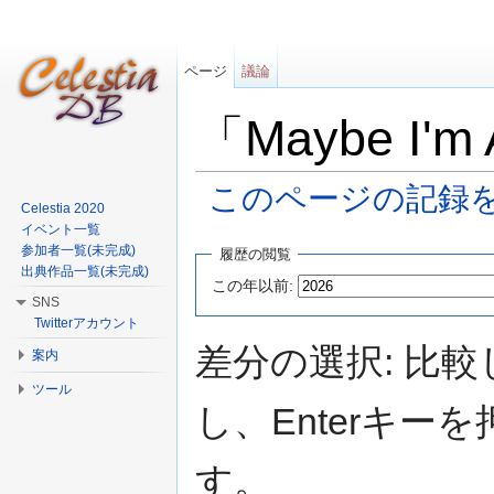
ページ
議論
「Maybe I'
このページの記録
Celestia 2020
移動:
案内
、
検索
イベント一覧
参加者一覧(未完成)
履歴の閲覧
出典作品一覧(未完成)
この年以前:
SNS
Twitterアカウント
差分の選択: 比
案内
ツール
し、Enterキ
す。