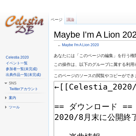
ページ
議論
Maybe I'm A Lio
←
Maybe I'm A Lion 2020
移動:
案内
、
検索
あなたには「このページの編集」を行う権
Celestia 2020
イベント一覧
この操作は、以下のグループに属する利用
参加者一覧(未完成)
出典作品一覧(未完成)
このページのソースの閲覧やコピーができま
SNS
Twitterアカウント
案内
ツール