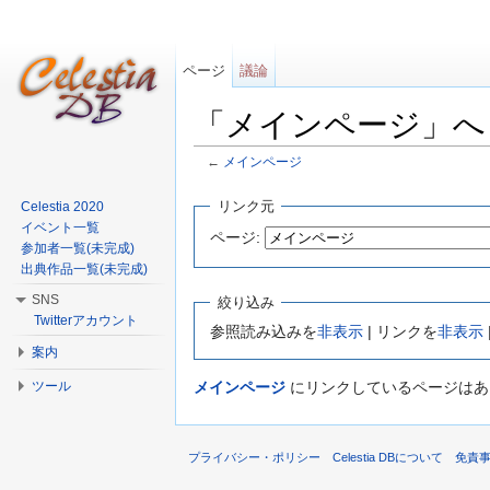
ページ
議論
「メインページ」へ
←
メインページ
移動:
案内
、
検索
リンク元
Celestia 2020
イベント一覧
ページ:
参加者一覧(未完成)
出典作品一覧(未完成)
SNS
絞り込み
Twitterアカウント
参照読み込みを
非表示
| リンクを
非表示
案内
ツール
メインページ
にリンクしているページはあ
プライバシー・ポリシー
Celestia DBについて
免責