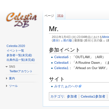
ページ
議論
Mr.
2011年1月4日 (火) 23:04時点における
Minis
(
差分
)
←前の版
| 最新版 (差分) | 次の版→ (
移動:
案内
、
検索
Celestia 2020
参加イベント
イベント一覧
参加者一覧(未完成)
Celestia6
：「OUTLAW」（AIR）
出典作品一覧(未完成)
Celestia4
：「A Routine Daw
SNS
Celestia1
：「AHead on Our WAY」（
Twitterアカウント
サイト
案内
ツール
みすたぁのへや
カテゴリ
:
参加者
Celestia1参加者