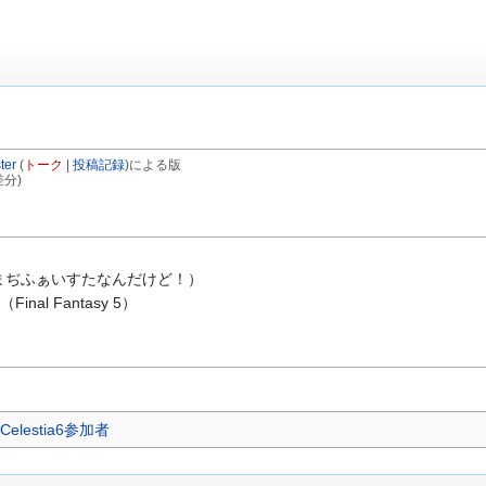
ter
(
トーク
|
投稿記録
)
による版
差分)
n」（まぢふぁいすたなんだけど！）
Final Fantasy 5）
Celestia6参加者