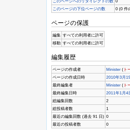
このページへのリダイレクトの数
0
このページの下位ページの数
0 (0
ページの保護
編集
すべての利用者に許可
移動
すべての利用者に許可
編集履歴
ページの作成者
Minister
(
ト
ページの作成日時
2010年3月19
最終編集者
Minister
(
ト
最終編集日時
2011年1月4日
総編集回数
2
総投稿者数
1
最近の編集回数 (過去 91 日)
0
最近の投稿者数
0