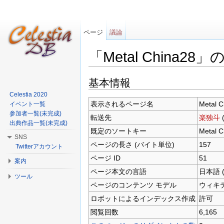
ページ
議論
「Metal China28
移動:
案内
、
検索
基本情報
Celestia 2020
表示されるページ名
Metal C
イベント一覧
参加者一覧(未完成)
転送先
楽独斗
出典作品一覧(未完成)
既定のソートキー
Metal C
SNS
ページの長さ (バイト単位)
157
Twitterアカウント
ページ ID
51
案内
ページ本文の言語
日本語 (
ツール
ページのコンテンツ モデル
ウィキ
ロボットによるインデックス作成
許可
閲覧回数
6,165