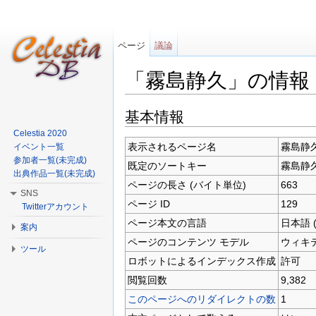
ページ
議論
「霧島静久」の情報
移動:
案内
、
検索
基本情報
Celestia 2020
表示されるページ名
霧島静
イベント一覧
参加者一覧(未完成)
既定のソートキー
霧島静
出典作品一覧(未完成)
ページの長さ (バイト単位)
663
SNS
ページ ID
129
Twitterアカウント
ページ本文の言語
日本語 (
案内
ページのコンテンツ モデル
ウィキ
ツール
ロボットによるインデックス作成
許可
閲覧回数
9,382
このページへのリダイレクトの数
1