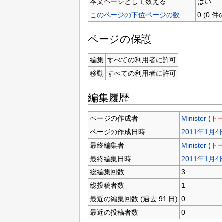
本文ページとして数える
はい
このページの下位ページの数
0 (0
ページの保護
編集
すべての利用者に許可
移動
すべての利用者に許可
編集履歴
ページの作成者
Minister
(
ト
ページの作成日時
2011年1月4日
最終編集者
Minister
(
ト
最終編集日時
2011年1月4日
総編集回数
3
総投稿者数
1
最近の編集回数 (過去 91 日)
0
最近の投稿者数
0