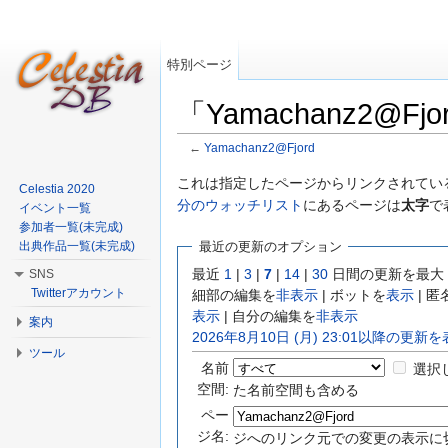
特別ページ
「Yamachanz2@
←
Yamachanz2@Fjord
移動:
案内
、
検索
これは指定したページからリンクされている
Celestia 2020
分のウォッチリスト
にあるページは
太字
で
イベント一覧
参加者一覧(未完成)
出典作品一覧(未完成)
最近の更新のオプション
最近
1
|
3
|
7
|
14
|
30
日間の更新を最大
SNS
Twitterアカウント
細部の編集を
非表示
| ボットを
表示
| 
表示
| 自分の編集を
非表示
案内
2026年8月10日 (月) 23:01以降の更新
ツール
名前
選択
空間:
た名前空間も含める
ペー
ジ名:
ジへのリンク元での変更の表示に