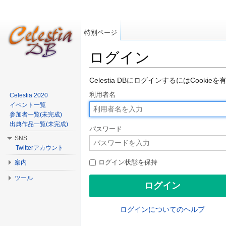
特別ページ
ログイン
移動:
案内
、
検索
Celestia DBにログインするにはCook
利用者名
Celestia 2020
イベント一覧
参加者一覧(未完成)
出典作品一覧(未完成)
パスワード
SNS
Twitterアカウント
案内
ログイン状態を保持
ツール
ログインについてのヘルプ