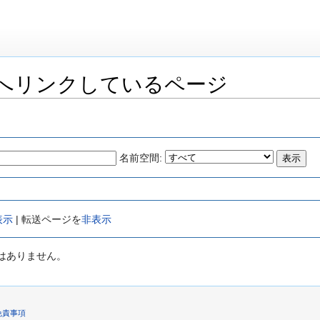
へリンクしているページ
名前空間:
表示
| 転送ページを
非表示
はありません。
免責事項