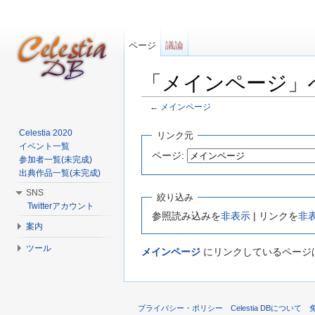
ページ
議論
「メインページ」
←
メインページ
移動:
案内
、
検索
Celestia 2020
リンク元
イベント一覧
ページ:
参加者一覧(未完成)
出典作品一覧(未完成)
SNS
絞り込み
Twitterアカウント
参照読み込みを
非表示
| リンクを
非
案内
ツール
メインページ
にリンクしているページ
プライバシー・ポリシー
Celestia DBについて